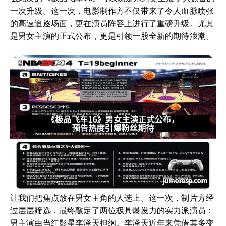
一次升级。这一次，电影制作方不仅带来了令人血脉喷张
的高速追逐场面，更在演员阵容上进行了重磅升级。尤其
是男女主演的正式公布，更是引领一股全新的期待浪潮。
让我们把焦点放在男女主角的人选上。这一次，制片方经
过层层筛选，最终敲定了两位极具爆发力的实力派演员：
男主演由当红影星李泽天担纲。李泽天近年来凭借其多变