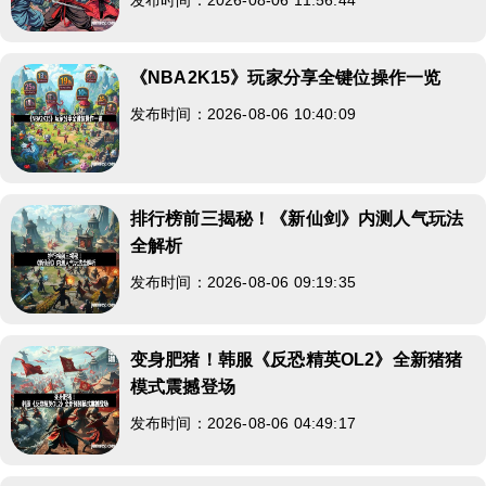
《NBA2K15》玩家分享全键位操作一览
发布时间：2026-08-06 10:40:09
排行榜前三揭秘！《新仙剑》内测人气玩法
全解析
发布时间：2026-08-06 09:19:35
变身肥猪！韩服《反恐精英OL2》全新猪猪
模式震撼登场
发布时间：2026-08-06 04:49:17