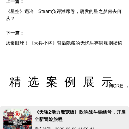
上一篇：
《星空》遇冷：Steam负评潮席卷，萌发的星之梦何去何
从？
下一篇：
炫爆眼球！《大兵小将》背后隐藏的无忧生存潜规则揭秘
精选案例展示
MORE →
《天骄2活力魔宠版》吹响战斗集结号，开启
全新冒险旅程
发布时间：2026-08-06 11:56:44