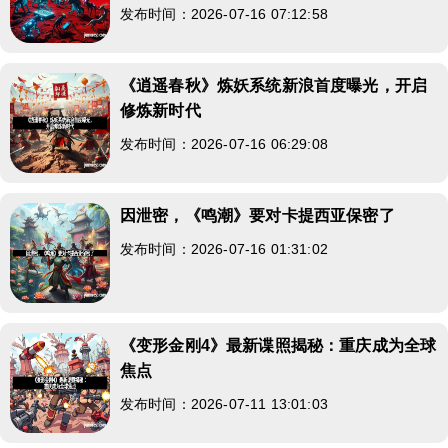
发布时间：2026-07-16 07:12:58
《逍遥春秋》炼妖系统新浪首度曝光，开启
修炼新时代
发布时间：2026-07-16 06:29:08
因泄密，《鸣潮》要对卡提西亚保密了
发布时间：2026-07-16 01:31:02
《变形金刚4》最新谍照揭秘：重庆成为全球
焦点
发布时间：2026-07-11 13:01:03