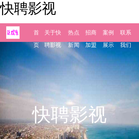
快聘影视
首
关于快
热点
招商
案例
联系
页
聘影视
新闻
加盟
展示
我们
快聘影视