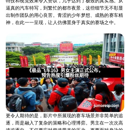
特技和视觉效果令人赞叹，几乎达到了极致的真实感。从
逼真的汽车特写，到繁忙的都市夜景，这些细节无不彰显
出制作团队的用心良苦。青涩的少年梦想、成熟的赛车精
神，在此一一呈现，让人仿佛置身于真实的赛场之中。
更令人期待的是，影片中所展现的赛车场景并非简单的追
逐，而是融入了复杂的策略和心理博弈。男主在一次次高