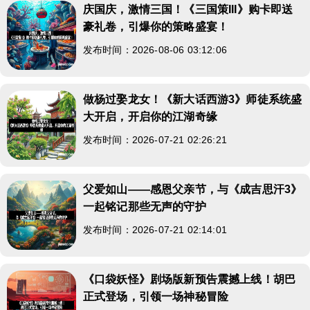
庆国庆，激情三国！《三国策III》购卡即送
豪礼卷，引爆你的策略盛宴！
发布时间：2026-08-06 03:12:06
做杨过娶龙女！《新大话西游3》师徒系统盛
大开启，开启你的江湖奇缘
发布时间：2026-07-21 02:26:21
父爱如山——感恩父亲节，与《成吉思汗3》
一起铭记那些无声的守护
发布时间：2026-07-21 02:14:01
《口袋妖怪》剧场版新预告震撼上线！胡巴
正式登场，引领一场神秘冒险