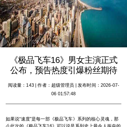
《极品飞车16》男女主演正式
公布，预告热度引爆粉丝期待
阅读量：143
|
作者：超级管理员
|
发布时间：2026-07-
06 01:57:48
如果说“速度”是每一部《极品飞车》系列的核心灵魂，那
么此次的《极品飞车16》可以说是系列史上最令人振奋的