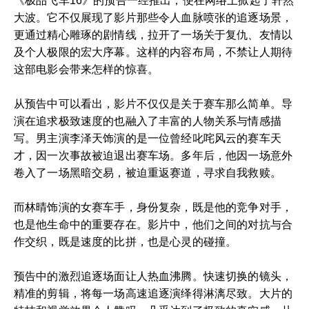
《极品飞车16》的预告一经推出，便在网络上掀起了轩然
大波。它不仅展现了影片那些令人血脉喷张的追逐场景，
更通过精心雕琢的剧情线，拉开了一场关于复仇、友情以
及个人极限的宏大序幕。这样的内容布局，不禁让人期待
这部电影会带来怎样的惊喜。
从预告中可以看出，影片不仅仅是关于赛车那么简单。导
演在追求极致速度的也融入了丰富的人物关系与情感描
写。男主演李泽天饰演的是一位曾经叱咤风云的赛车天
才，因一次事故被迫退出赛车场。多年后，他因一场意外
卷入了一场黑暗交易，被迫重返赛道，寻求自我救赎。
而林晴饰演的女赛车手，身份复杂，既是他的竞争对手，
也是他生命中的重要存在。影片中，他们之间的对抗与合
作交织，既是速度的比拼，也是心灵的碰撞。
预告中的激烈追逐场面让人热血沸腾。快速切换的镜头，
精准的剪辑，将每一场高速追逐演绎得淋漓尽致。大片的