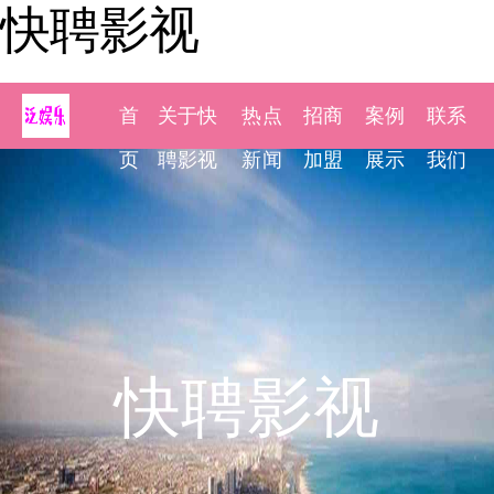
快聘影视
首
关于快
热点
招商
案例
联系
页
聘影视
新闻
加盟
展示
我们
快聘影视