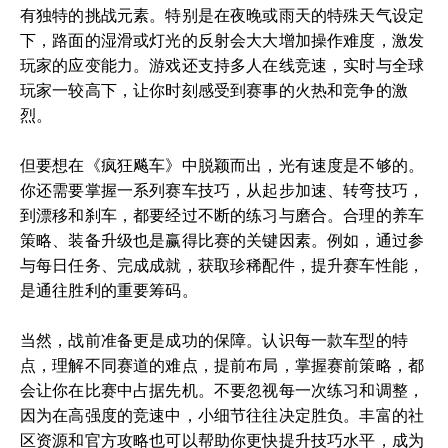
有独特的挑战元素。特别是在夜晚或雨天的特殊天气设定
下，路面的湿滑或灯光的反射会大大增加操作难度，激发
玩家的应变能力。游戏还支持多人在线竞速，实时与全球
玩家一较高下，让你时刻感受到赛事的火热和竞争的激
烈。
但要想在《疯狂飚车》中脱颖而出，光有速度是不够的。
你还需要掌握一系列赛车技巧，从起步加速、转弯技巧，
到漂移和刹车，都要经过不断的练习与磨合。合理的养车
策略、装备升级也是赢得比赛的关键因素。例如，通过参
与每日任务、完成成就，获取珍稀配件，提升赛车性能，
是通往胜利的重要筹码。
当然，战前准备更是成功的保障。认识每一款车型的特
点，理解不同赛道的难点，提前布局，掌握赛前策略，都
会让你在比赛中占据先机。不要忽视每一次练习和调整，
因为在高强度的竞速中，小细节往往决定胜负。丰富的社
区资源和官方攻略也可以帮助你更快提升技巧水平，成为