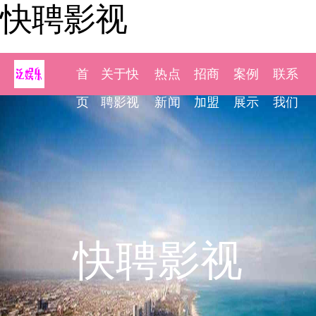
快聘影视
首
关于快
热点
招商
案例
联系
页
聘影视
新闻
加盟
展示
我们
快聘影视