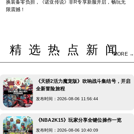
换装备零负担，《诺亚传说》非R专享新服开启，畅玩无
限震撼！
精选热点新闻
MORE →
《天骄2活力魔宠版》吹响战斗集结号，开启
全新冒险旅程
发布时间：2026-08-06 11:56:44
《NBA2K15》玩家分享全键位操作一览
发布时间：2026-08-06 10:40:09