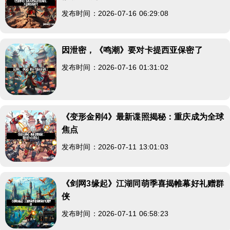
发布时间：2026-07-16 06:29:08
因泄密，《鸣潮》要对卡提西亚保密了
发布时间：2026-07-16 01:31:02
《变形金刚4》最新谍照揭秘：重庆成为全球
焦点
发布时间：2026-07-11 13:01:03
《剑网3缘起》江湖同萌季喜揭帷幕好礼赠群
侠
发布时间：2026-07-11 06:58:23