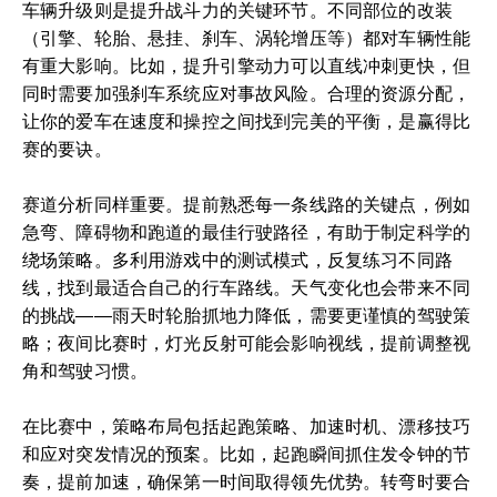
车辆升级则是提升战斗力的关键环节。不同部位的改装
（引擎、轮胎、悬挂、刹车、涡轮增压等）都对车辆性能
有重大影响。比如，提升引擎动力可以直线冲刺更快，但
同时需要加强刹车系统应对事故风险。合理的资源分配，
让你的爱车在速度和操控之间找到完美的平衡，是赢得比
赛的要诀。
赛道分析同样重要。提前熟悉每一条线路的关键点，例如
急弯、障碍物和跑道的最佳行驶路径，有助于制定科学的
绕场策略。多利用游戏中的测试模式，反复练习不同路
线，找到最适合自己的行车路线。天气变化也会带来不同
的挑战——雨天时轮胎抓地力降低，需要更谨慎的驾驶策
略；夜间比赛时，灯光反射可能会影响视线，提前调整视
角和驾驶习惯。
在比赛中，策略布局包括起跑策略、加速时机、漂移技巧
和应对突发情况的预案。比如，起跑瞬间抓住发令钟的节
奏，提前加速，确保第一时间取得领先优势。转弯时要合