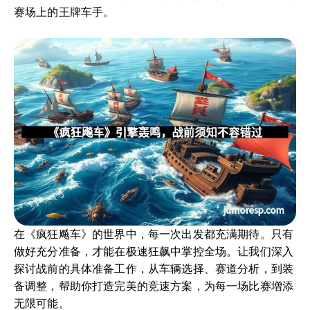
赛场上的王牌车手。
在《疯狂飚车》的世界中，每一次出发都充满期待。只有
做好充分准备，才能在极速狂飙中掌控全场。让我们深入
探讨战前的具体准备工作，从车辆选择、赛道分析，到装
备调整，帮助你打造完美的竞速方案，为每一场比赛增添
无限可能。