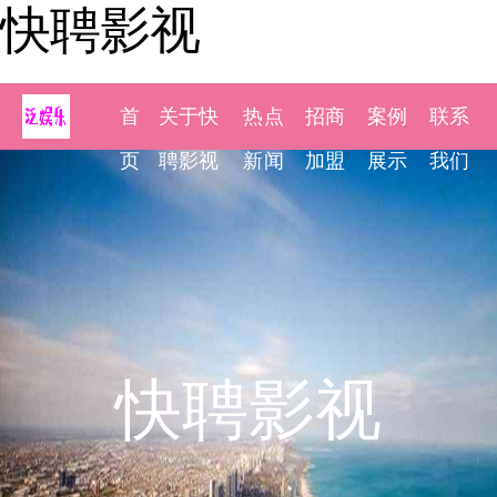
快聘影视
首
关于快
热点
招商
案例
联系
页
聘影视
新闻
加盟
展示
我们
快聘影视